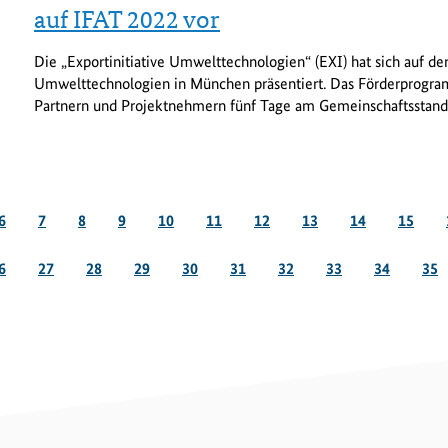
auf IFAT 2022 vor
Die „Exportinitiative Umwelttechnologien“ (EXI) hat sich auf de
Umwelttechnologien in München präsentiert. Das Förderprogra
Partnern und Projektnehmern fünf Tage am Gemeinschaftsstand
Seite
Seite
Seite
Seite
Seite
Seite
Seite
Seite
Seite
Seite
6
7
8
9
10
11
12
13
14
15
eite
Seite
Seite
Seite
Seite
Seite
Seite
Seite
Seite
Sei
6
27
28
29
30
31
32
33
34
35