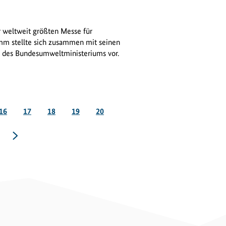
r weltweit größten Messe für
mm stellte sich zusammen mit seinen
 des Bundesumweltministeriums vor.
Seite
Seite
Seite
Seite
Seite
16
17
18
19
20
te
nächste