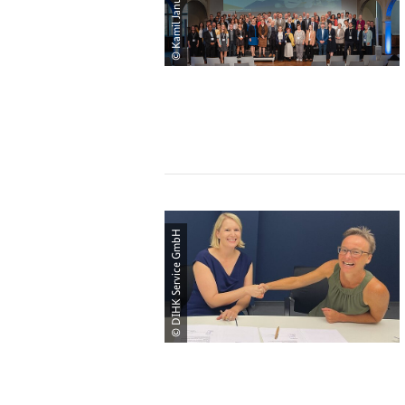
© Kamil Janus
© DIHK Service GmbH