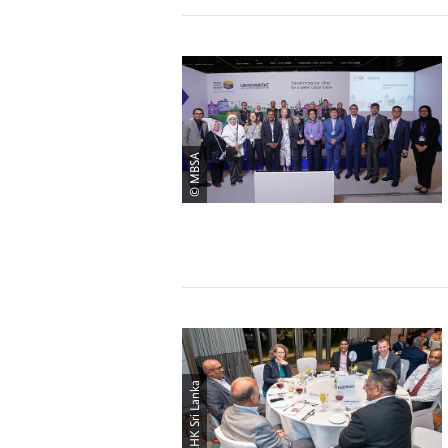
© MBSA
© AHK Sri Lanka