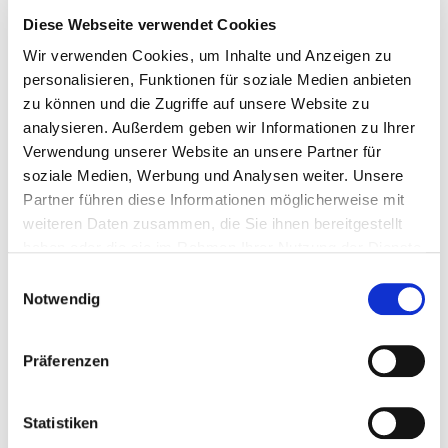
Diese Webseite verwendet Cookies
neue Förderrunde der
Wir verwenden Cookies, um Inhalte und Anzeigen zu
„Exportinitiative Umweltschutz“ (EXI)
personalisieren, Funktionen für soziale Medien anbieten
zu können und die Zugriffe auf unsere Website zu
Das Bundesministerium für Umwelt, Naturschutz, nukleare
analysieren. Außerdem geben wir Informationen zu Ihrer
Sicherheit und Verbraucherschutz (BMUV) hat eine neue
Verwendung unserer Website an unsere Partner für
Förderrunde der “Exportinitiative Umweltschutz” (EXI)
gestartet. Projektskizzen können ab sofort bis zum 1. April
soziale Medien, Werbung und Analysen weiter. Unsere
2023 eingereicht werden.
Partner führen diese Informationen möglicherweise mit
weiteren Daten zusammen, die Sie ihnen bereitgestellt
haben oder die sie im Rahmen Ihrer Nutzung der Dienste
gesammelt haben.
Einwilligungsauswahl
Notwendig
© AHK Indonesien
Präferenzen
Statistiken