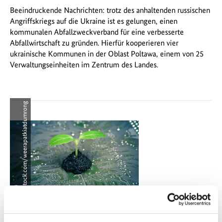
Beeindruckende Nachrichten: trotz des anhaltenden russischen
Angriffskriegs auf die Ukraine ist es gelungen, einen
kommunalen Abfallzweckverband für eine verbesserte
Abfallwirtschaft zu gründen. Hierfür kooperieren vier
ukrainische Kommunen in der Oblast Poltawa, einem von 25
Verwaltungseinheiten im Zentrum des Landes.
g
©
i
S
t
o
c
k
.
c
o
m
/
w
e
e
r
a
p
a
t
k
i
a
t
d
u
m
r
o
n
09.02.2023
Bundesumweltministerium startet