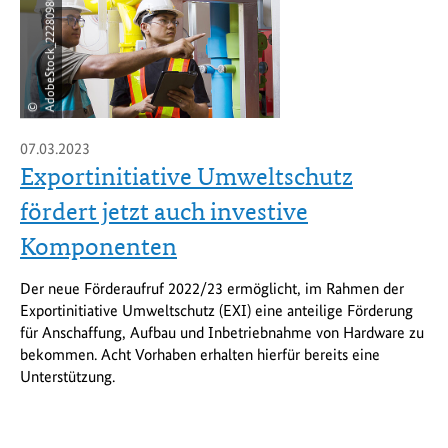
9
© A
d
o
b
e
S
t
o
c
k
_
2
2
2
8
0
9
8
0
07.03.2023
Exportinitiative Umweltschutz
fördert jetzt auch investive
Komponenten
Der neue Förderaufruf 2022/23 ermöglicht, im Rahmen der
Exportinitiative Umweltschutz (EXI) eine anteilige Förderung
für Anschaffung, Aufbau und Inbetriebnahme von Hardware zu
bekommen. Acht Vorhaben erhalten hierfür bereits eine
Unterstützung.