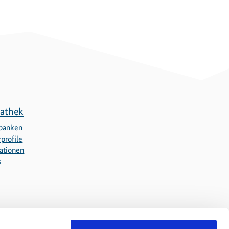
athek
banken
profile
ationen
s