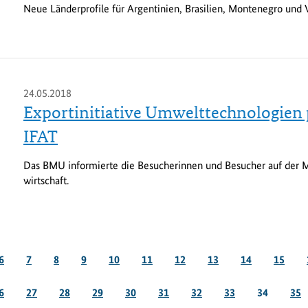
Neue Länderprofile für Argentinien, Brasilien, Montenegro und V
24.05.2018
Exportinitiative Umwelttechnologien p
IFAT
Das BMU informierte die Besucherinnen und Besucher auf der 
wirtschaft.
Seite
Seite
Seite
Seite
Seite
Seite
Seite
Seite
Seite
Seite
6
7
8
9
10
11
12
13
14
15
eite
Seite
Seite
Seite
Seite
Seite
Seite
Seite
Seite
Sei
6
27
28
29
30
31
32
33
34
35