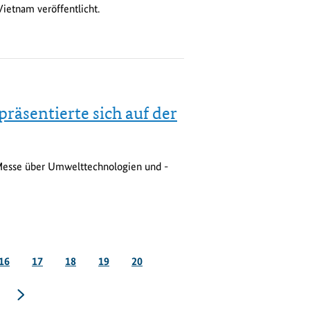
ietnam veröffentlicht.
räsentierte sich auf der
Messe über Umwelttechnologien und -
Seite
Seite
Seite
Seite
Seite
16
17
18
19
20
te
nächste