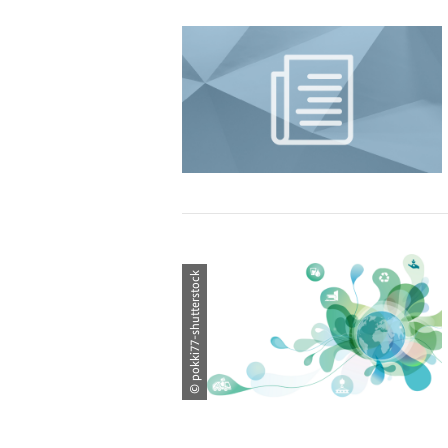
© pokki77-shutterstock