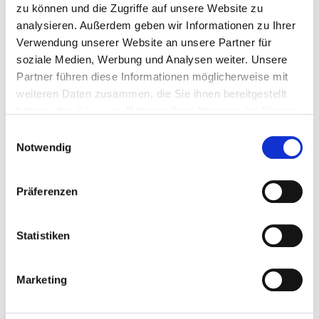
zu können und die Zugriffe auf unsere Website zu
analysieren. Außerdem geben wir Informationen zu Ihrer
Verwendung unserer Website an unsere Partner für
soziale Medien, Werbung und Analysen weiter. Unsere
Partner führen diese Informationen möglicherweise mit
weiteren Daten zusammen, die Sie ihnen bereitgestellt
haben oder die sie im Rahmen Ihrer Nutzung der Dienste
gesammelt haben.
Einwilligungsauswahl
Notwendig
Präferenzen
Ukraine
Die EXI fördert seit 2019 die Einführung einer regionalen
Statistiken
Abfallstrategie in der Ukraine. Das Finanzvolumen für die
gesamte Laufzeit beträgt rund 2,9 Millionen €. Die Umsetzung
Marketing
erfolgt durch die Partnerorganisation GIZ GmbH.