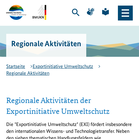
Zum
Zur
Zur
Zur
Hauptinhalt
Hauptnavigation
Seite
Seite
Suche
Haupt
springen
springen
für
für
öffnen
Naviga
Gebärdensprache
leichte
Logo
Bundesministerium
öffne
Sprache
Exportinitiative
für
Umweltschutz
Umwelt,
Regionale Aktivitäten
-
Klimaschutz,
zur
Naturschutz
Startseite
und
nukleare
Startseite
Exportinitiative Umweltschutz
Sicherheit
Regionale Aktivitäten
(BMUKN)
-
zur
Seite
Regionale Aktivitäten der
des
Exportinitiative Umweltschutz
BMUKN
Die "Exportinitiative Umweltschutz" (EXI) fördert insbesondere
den internationalen Wissens- und Technologietransfer. Neben
den sieben thematischen Handlungsfeldern wie