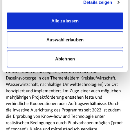
Umwelttechnologien. Nach Abschluss der Förderung können
Details zeigen
die Unternehmen die gewonnenen Erkenntnisse flexibel für
wirtschaftliche Aktivitäten im In- und Ausland genutzt werden.
Alle zulassen
Zudem werden alle Projektergebnisse transparent auf der
Programmwebseite veröffentlicht.
Die Exportinitiative Umweltschutz des Bundesministerium für
Auswahl erlauben
Umwelt, Klimaschutz, Naturschutz und nukleare Sicherheit
(BMUKN) steht damit für ein etabliertes und bei Unternehmen
nachgefragtes Umweltschutzprogramm mit Wirtschaftsfokus,
Ablehnen
das systemische und nachhaltige Lösungen für
Umweltschutztechnologien (insb. im Bereich von
Daseinsvorsorge in den Themenfeldern Kreislaufwirtschaft,
Wasserwirtschaft, nachhaltige Umwelttechnologien) vor Ort
konzipiert und implementiert. Im Zuge einer auch möglichen
mehrjährigen Projektförderung entstehen feste und
verbindliche Kooperationen oder Auftragsverhältnisse. Durch
die investive Ausrichtung des Programms seit 2022 ist zudem
die Erprobung von Know-how und Technologie unter
realistischen Bedingungen durch Pilotvorhaben möglich (`proof
of concept`). Kleine und mittelständisch geprägte