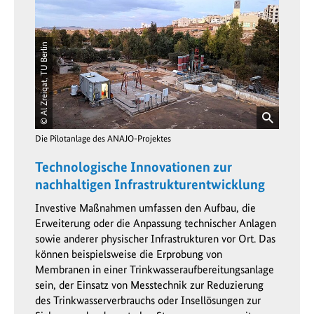
© Al Zreiqat, TU Berlin
öffnet
Die Pilotanlage des ANAJO-Projektes
Bild
in
Technologische Innovationen zur
einer
nachhaltigen Infrastrukturentwicklung
vergrößerten
Darstellung
Investive Maßnahmen umfassen den Aufbau, die
Erweiterung oder die Anpassung technischer Anlagen
sowie anderer physischer Infrastrukturen vor Ort. Das
können beispielsweise die Erprobung von
Membranen in einer Trinkwasseraufbereitungsanlage
sein, der Einsatz von Messtechnik zur Reduzierung
des Trinkwasserverbrauchs oder Insellösungen zur