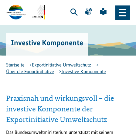
Zum
Zur
Zur
Zur
Hauptinhalt
Hauptnavigation
Seite
Seite
Suche
Haupt
springen
springen
für
für
öffnen
Naviga
Gebärdensprache
leichte
Logo
Bundesministerium
öffne
Sprache
Exportinitiative
für
Umweltschutz
Umwelt,
Investive Komponente
-
Klimaschutz,
zur
Naturschutz
Startseite
und
nukleare
Startseite
Exportinitiative Umweltschutz
Sicherheit
Über die Exportinitiative
Investive Komponente
(BMUKN)
-
zur
Seite
Praxisnah und wirkungsvoll – die
des
investive Komponente der
BMUKN
Exportinitiative Umweltschutz
Das Bundesumweltministerium unterstützt mit seinem