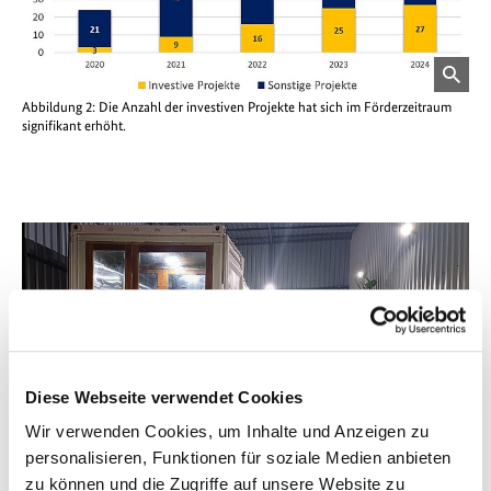
öffnet
Abbildung 2: Die Anzahl der investiven Projekte hat sich im Förderzeitraum
Bild
signifikant erhöht.
in
einer
vergrößerten
Darstellung
© up2e GmbH
Diese Webseite verwendet Cookies
© TUB
Wir verwenden Cookies, um Inhalte und Anzeigen zu
personalisieren, Funktionen für soziale Medien anbieten
öffnet
öff
Bild
Bil
zu können und die Zugriffe auf unsere Website zu