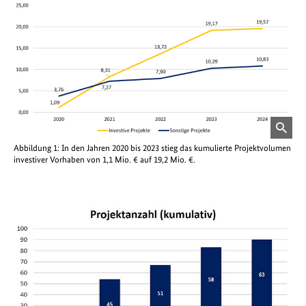
öffnet
Abbildung 1: In den Jahren 2020 bis 2023 stieg das kumulierte Projektvolumen
Bild
investiver Vorhaben von 1,1 Mio. € auf 19,2 Mio. €.
in
einer
vergrößerten
Darstellung