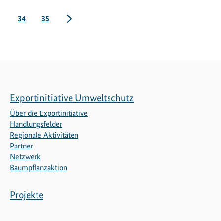
Seite
Seite
nächste
34
35
Exportinitiative Umweltschutz
Über die Exportinitiative
Handlungsfelder
Regionale Aktivitäten
Partner
Netzwerk
Baumpflanzaktion
Projekte