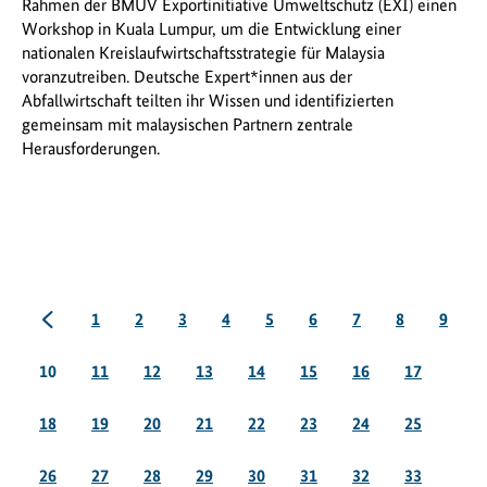
Rahmen der BMUV Exportinitiative Umweltschutz (EXI) einen
Workshop in Kuala Lumpur, um die Entwicklung einer
nationalen Kreislaufwirtschaftsstrategie für Malaysia
voranzutreiben. Deutsche Expert*innen aus der
Abfallwirtschaft teilten ihr Wissen und identifizierten
gemeinsam mit malaysischen Partnern zentrale
Herausforderungen.
vorherige
Seite
Seite
Seite
Seite
Seite
Seite
Seite
Seite
Seite
1
2
3
4
5
6
7
8
9
Seite
Seite
Seite
Seite
Seite
Seite
Seite
Seite
10
11
12
13
14
15
16
17
Seite
Seite
Seite
Seite
Seite
Seite
Seite
Seite
18
19
20
21
22
23
24
25
Seite
Seite
Seite
Seite
Seite
Seite
Seite
Seite
26
27
28
29
30
31
32
33