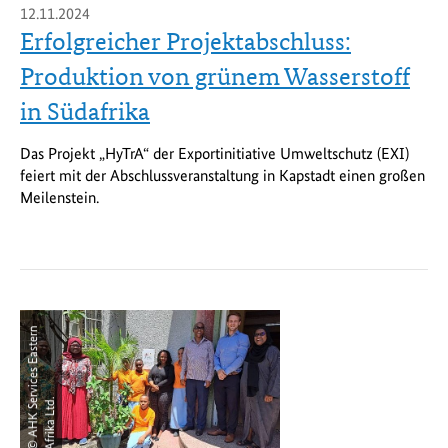
12.11.2024
Erfolgreicher Projektabschluss:
Produktion von grünem Wasserstoff
in Südafrika
Das Projekt „HyTrA“ der Exportinitiative Umweltschutz (EXI)
feiert mit der Abschlussveranstaltung in Kapstadt einen großen
Meilenstein.
©
A
H
K
S
r
v
i
c
e
s
E
a
s
t
e
r
n
A
f
r
i
k
a
L
t
d
e
.