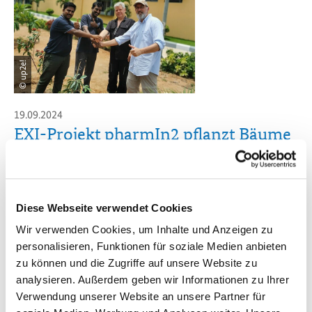
© up2e!
19.09.2024
EXI-Projekt pharmIn2 pflanzt Bäume
in indischem Hyderabad
Das Projekt pharmIn2 hat sich im Rahmen der Inbetriebnahme
seiner Pilotanlage im indischen Hydarabad an der
Diese Webseite verwendet Cookies
Baumpflanzaktion der EXI beteiligt.
Wir verwenden Cookies, um Inhalte und Anzeigen zu
personalisieren, Funktionen für soziale Medien anbieten
zu können und die Zugriffe auf unsere Website zu
analysieren. Außerdem geben wir Informationen zu Ihrer
Verwendung unserer Website an unsere Partner für