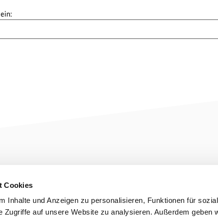
ein:
Förderung
Aktuelles
Medi
t Cookies
Informationen für
News
Daten
Antragstellende
Veranstaltungen
Länder
 Inhalte und Anzeigen zu personalisieren, Funktionen für sozia
Informationen für
Newsletter
Publik
e Zugriffe auf unsere Website zu analysieren. Außerdem geben w