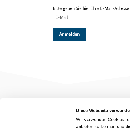
Bitte geben Sie hier Ihre E-Mail-Adresse 
Anmelden
Exportinitiative
Projekte
Umweltschutz
Diese Webseite verwende
Über die
Wir verwenden Cookies, um
Exportinitiative
anbieten zu können und di