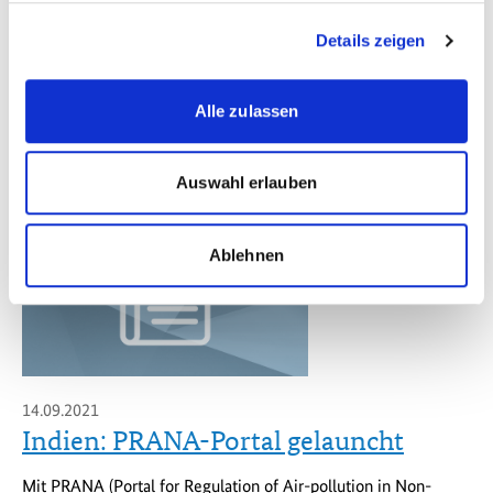
Die erste von insgesamt sechs Online-Sessions zum Thema
Details zeigen
„Upstream Policies and Business Cases for Single-Use Plastic
Prevention” startete am 17. September und lockte mehr als
160 Teilnehmende aus aller Welt digital vor die Bildschirme.
Alle zulassen
Auswahl erlauben
Ablehnen
14.09.2021
Indien: PRANA-Portal gelauncht
Mit PRANA (Portal for Regulation of Air-pollution in Non-