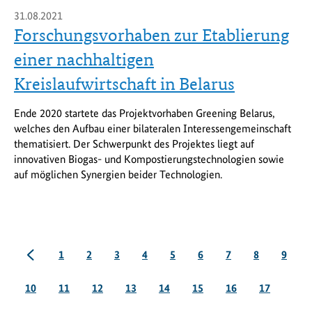
31.08.2021
Forschungsvorhaben zur Etablierung
einer nachhaltigen
Kreislaufwirtschaft in Belarus
Ende 2020 startete das Projektvorhaben Greening Belarus,
welches den Aufbau einer bilateralen Interessengemeinschaft
thematisiert. Der Schwerpunkt des Projektes liegt auf
innovativen Biogas- und Kompostierungstechnologien sowie
auf möglichen Synergien beider Technologien.
vorherige
Seite
Seite
Seite
Seite
Seite
Seite
Seite
Seite
Seite
1
2
3
4
5
6
7
8
9
Seite
Seite
Seite
Seite
Seite
Seite
Seite
Seite
10
11
12
13
14
15
16
17