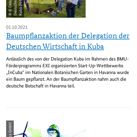
©
©
D
e
l
e
g
t
i
o
n
d
e
r
D
e
u
t
s
c
h
e
n
W
i
r
t
s
c
h
a
f
t
i
K
u
b
a
(
A
H
K
a
)
01.10.2021
Baumpflanzaktion der Delegation der
Deutschen Wirtschaft in Kuba
Anlässlich des von der Delegation Kuba im Rahmen des BMU-
Förderprogramms EXI organisierten Start-Up-Wettbewerbs
„InCuba“ im Nationalen Botanischen Garten in Havanna wurde
ein Baum gepflanzt. An der Baumpflanzaktion nahm auch die
deutsche Botschaft in Havanna teil.