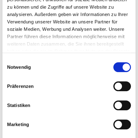
Sicherheit und die Berliner…
zu können und die Zugriffe auf unsere Website zu
analysieren. Außerdem geben wir Informationen zu Ihrer
Verwendung unserer Website an unsere Partner für
soziale Medien, Werbung und Analysen weiter. Unsere
Partner führen diese Informationen möglicherweise mit
weiteren Daten zusammen, die Sie ihnen bereitgestellt
haben oder die sie im Rahmen Ihrer Nutzung der Dienste
gesammelt haben.
Einwilligungsauswahl
Notwendig
Präferenzen
21.09.2021
CAP SEA startet internationale
Statistiken
Dialogserie zu „Upstream Policies and
Business Cases for Single-Use Plastic
Marketing
Prevention”