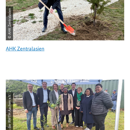
© AHK Zentralasien
AHK Zentralasien
© FiW an der RWTH Aachen e.V.