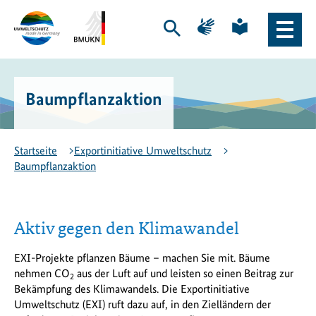
Zum
Zur
Zur
Zur
Hauptinhalt
Hauptnavigation
Seite
Seite
Suche
Haupt
springen
springen
für
für
öffnen
Naviga
Gebärdensprache
leichte
Logo
Bundesministerium
öffne
Sprache
Exportinitiative
für
Umweltschutz
Umwelt,
Baumpflanzaktion
-
Klimaschutz,
zur
Naturschutz
Startseite
und
nukleare
Startseite
Exportinitiative Umweltschutz
Sicherheit
Baumpflanzaktion
(BMUKN)
-
zur
Seite
Aktiv gegen den Klimawandel
des
BMUKN
EXI-Projekte pflanzen Bäume – machen Sie mit. Bäume
nehmen CO
aus der Luft auf und leisten so einen Beitrag zur
2
Bekämpfung des Klimawandels. Die Exportinitiative
Umweltschutz (EXI) ruft dazu auf, in den Zielländern der