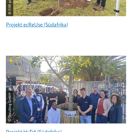
Projekt ecReUse (Südafrika)
© Texulting GmbH
Projekt HyTrA (Südafrika)