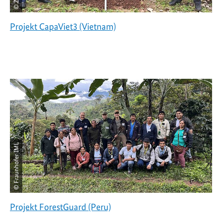
© ZUG
Projekt CapaViet3 (Vietnam)
© Fraunhofer IML
Projekt ForestGuard (Peru)