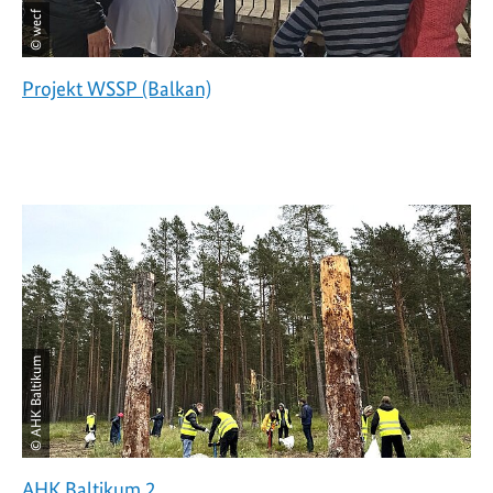
© wecf
Projekt WSSP (Balkan)
© AHK Baltikum
AHK Baltikum 2