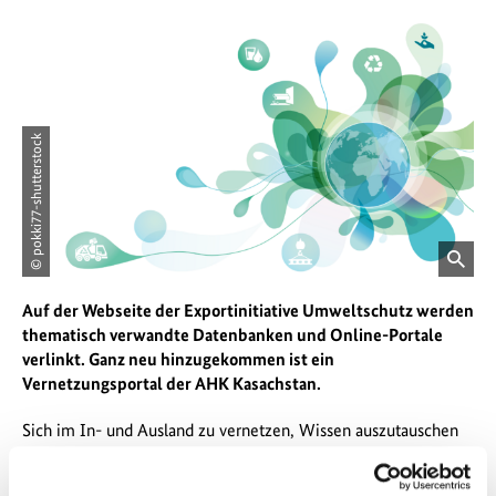
© pokki77-shutterstock
öffnet
Bild
Auf der Webseite der Exportinitiative Umweltschutz werden
in
thematisch verwandte Datenbanken und Online-Portale
einer
verlinkt. Ganz neu hinzugekommen ist ein
vergrößerten
Vernetzungsportal der AHK Kasachstan.
Darstellung
Sich im In- und Ausland zu vernetzen, Wissen auszutauschen
und auf Informationen zuzugreifen, ist eines der wichtigen
Anliegen der Exportinitiative Umweltschutz. Thematisch