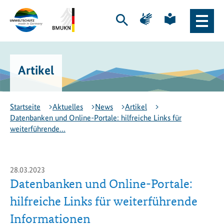
Zum
Zur
Zur
Zur
Hauptinhalt
Hauptnavigation
Seite
Seite
Suche
Haupt
springen
springen
für
für
öffnen
Naviga
Gebärdensprache
leichte
Logo
Bundesministerium
öffne
Sprache
Exportinitiative
für
Umweltschutz
Umwelt,
Artikel
-
Klimaschutz,
zur
Naturschutz
Startseite
und
nukleare
Startseite
Aktuelles
News
Artikel
Sicherheit
Datenbanken und Online-Portale: hilfreiche Links für
(BMUKN)
weiterführende…
-
zur
Seite
des
28.03.2023
BMUKN
Datenbanken und Online-Portale:
hilfreiche Links für weiterführende
Informationen