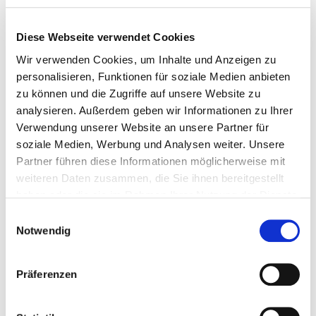
relevante Datenbanken und Online-Portale bieten hierfür
wertvolle Ansatzpunkte. Eine sich stetig erweiternde
Linksammlung ist daher Bestandteil der EXI-Webseite.
Diese Webseite verwendet Cookies
Wir verwenden Cookies, um Inhalte und Anzeigen zu
Ganz neu hinzugekommen ist hier die Online-
personalisieren, Funktionen für soziale Medien anbieten
Vernetzungsplattform der AHK Kasachstan. Mit ihr sollen
zu können und die Zugriffe auf unsere Website zu
deutsche und kasachische Unternehmen und Organisationen
analysieren. Außerdem geben wir Informationen zu Ihrer
aus dem Bereich Abfall- und Kreislaufwirtschaft die
Möglichkeit erhalten, sich virtuell auszutauschen.
Verwendung unserer Website an unsere Partner für
soziale Medien, Werbung und Analysen weiter. Unsere
Zu finden sind außerdem Verweise auf Deutschalands größtes
Partner führen diese Informationen möglicherweise mit
Portal für Umweltfirmen, den IHK ecoFinder, den GIZ
weiteren Daten zusammen, die Sie ihnen bereitgestellt
Knowledge Hub for Green Technologies, das Online-Portal
haben oder die sie im Rahmen Ihrer Nutzung der Dienste
EPR Indien und viele weitere.
gesammelt haben.
Einwilligungsauswahl
Notwendig
Präferenzen
Weitere Informationen