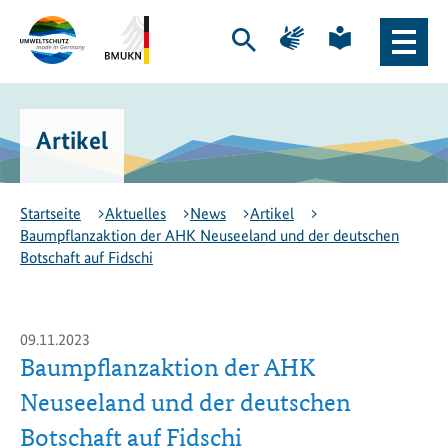
Zum
Zur
Zur
Zur
Hauptinhalt
Hauptnavigation
Seite
Seite
Suche
Haupt
springen
springen
für
für
öffnen
Naviga
Gebärdensprache
leichte
Logo
Bundesministerium
öffne
Sprache
Exportinitiative
für
Umweltschutz
Umwelt,
Artikel
-
Klimaschutz,
zur
Naturschutz
Startseite
und
nukleare
Startseite
Aktuelles
News
Artikel
Sicherheit
Baumpflanzaktion der AHK Neuseeland und der deutschen
(BMUKN)
Botschaft auf Fidschi
-
zur
Seite
des
09.11.2023
BMUKN
Baumpflanzaktion der AHK
Neuseeland und der deutschen
Botschaft auf Fidschi