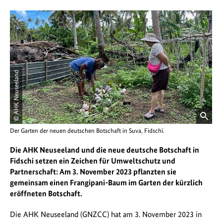
© AHK Neuseeland
öffnet
Der Garten der neuen deutschen Botschaft in Suva, Fidschi.
Bild
in
Die AHK Neuseeland und die neue deutsche Botschaft in
einer
Fidschi setzen ein Zeichen für Umweltschutz und
vergrößerten
Partnerschaft: Am 3. November 2023 pflanzten sie
Darstellung
gemeinsam einen Frangipani-Baum im Garten der kürzlich
eröffneten Botschaft.
Die AHK Neuseeland (GNZCC) hat am 3. November 2023 in