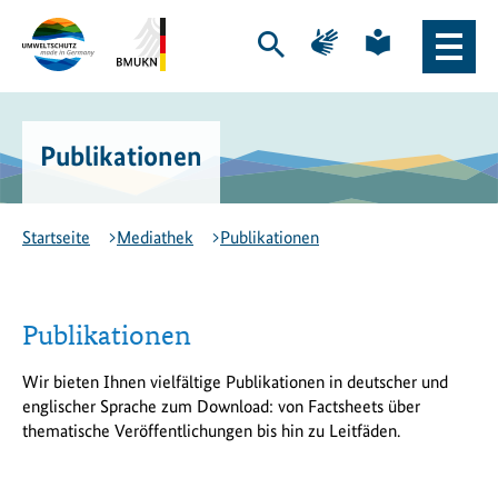
Zum
Zur
Zur
Zur
Hauptinhalt
Hauptnavigation
Seite
Seite
Suche
Haupt
springen
springen
für
für
öffnen
Naviga
Gebärdensprache
leichte
Logo
Bundesministerium
öffne
Sprache
Exportinitiative
für
Umweltschutz
Umwelt,
Publikationen
-
Klimaschutz,
zur
Naturschutz
Startseite
und
nukleare
Startseite
Mediathek
Publikationen
Sicherheit
(BMUKN)
-
zur
Publikationen
Seite
des
Wir bieten Ihnen vielfältige Publikationen in deutscher und
BMUKN
englischer Sprache zum Download: von Factsheets über
thematische Veröffentlichungen bis hin zu Leitfäden.