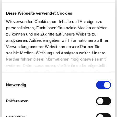
aktuelle und geplante Maßnahmen zur Förderung der
Kreislaufwirtschaft in Saudi-Arabien. Sie enthält konkrete
Diese Webseite verwendet Cookies
Handlungsempfehlungen für saudi-arabische
Entscheidungsträger und zeigt praxisnahe
Wir verwenden Cookies, um Inhalte und Anzeigen zu
Anwendungsszenarien für deutsche Umwelttechnologien auf.
personalisieren, Funktionen für soziale Medien anbieten
zu können und die Zugriffe auf unsere Website zu
Die Publikation ist in englischer Sprache.
analysieren. Außerdem geben wir Informationen zu Ihrer
Verwendung unserer Website an unsere Partner für
soziale Medien, Werbung und Analysen weiter. Unsere
Partner führen diese Informationen möglicherweise mit
weiteren Daten zusammen, die Sie ihnen bereitgestellt
haben oder die sie im Rahmen Ihrer Nutzung der Dienste
gesammelt haben.
Einwilligungsauswahl
Notwendig
Präferenzen