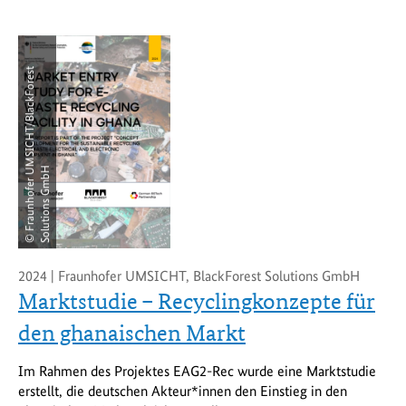
©
F
r
a
u
n
h
o
f
e
r
M
S
I
C
H
T
/
B
l
a
c
k
F
o
r
e
s
t
S
o
l
u
t
i
o
n
s
G
m
b
U
H
2024 | Fraunhofer UMSICHT, BlackForest Solutions GmbH
Marktstudie – Recyclingkonzepte für
den ghanaischen Markt
Im Rahmen des Projektes EAG2-Rec wurde eine Marktstudie
erstellt, die deutschen Akteur*innen den Einstieg in den