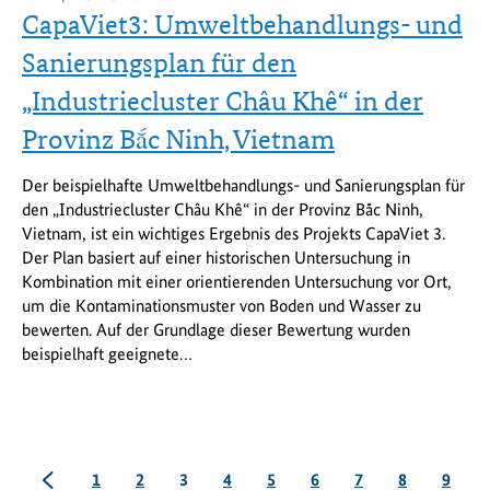
CapaViet3: Umweltbehandlungs- und
Sanierungsplan für den
„Industriecluster Châu Khê“ in der
Provinz Bắc Ninh, Vietnam
Der beispielhafte Umweltbehandlungs- und Sanierungsplan für
den „Industriecluster Châu Khê“ in der Provinz Bắc Ninh,
Vietnam, ist ein wichtiges Ergebnis des Projekts CapaViet 3.
Der Plan basiert auf einer historischen Untersuchung in
Kombination mit einer orientierenden Untersuchung vor Ort,
um die Kontaminationsmuster von Boden und Wasser zu
bewerten. Auf der Grundlage dieser Bewertung wurden
beispielhaft geeignete…
vorherige
Seite
Seite
Seite
Seite
Seite
Seite
Seite
Seite
Seite
1
2
3
4
5
6
7
8
9