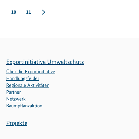
Seite
Seite
nächste
10
11
Exportinitiative Umweltschutz
Über die Exportinitiative
Handlungsfelder
Regionale Aktivitäten
Partner
Netzwerk
Baumpflanzaktion
Projekte