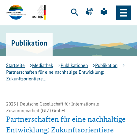
Zum
Zur
Zur
Zur
Hauptinhalt
Hauptnavigation
Seite
Seite
Suche
Haupt
springen
springen
für
für
öffnen
Naviga
Gebärdensprache
leichte
Logo
Bundesministerium
öffne
Sprache
Exportinitiative
für
Umweltschutz
Umwelt,
Publikation
-
Klimaschutz,
zur
Naturschutz
Startseite
und
nukleare
Startseite
Mediathek
Publikationen
Publikation
Sicherheit
Partnerschaften für eine nachhaltige Entwicklung:
(BMUKN)
Zukunftsorientiere…
-
zur
Seite
des
2025 | Deutsche Gesellschaft für Internationale
BMUKN
Zusammenarbeit (GIZ) GmbH
Partnerschaften für eine nachhaltige
Entwicklung: Zukunftsorientiere