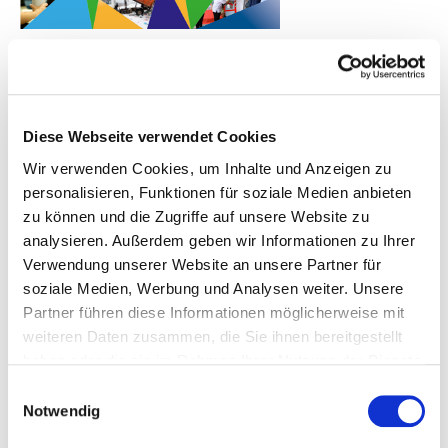
Als Programmpartner der „Exportinitiative Umweltschutz“
(EXI) setzt die GIZ das Globalvorhaben „Umweltschutz
weltweit“ im Auftrag des BMUVs um.
Diese Webseite verwendet Cookies
Im Mittelpunkt der geförderten Maßnahmen stehen der
Aufbau von technischem und institutionellem Know-how sowie
Wir verwenden Cookies, um Inhalte und Anzeigen zu
die Schaffung von Grundlagen für die Einführung und den
personalisieren, Funktionen für soziale Medien anbieten
Einsatz von Umwelt- und Klimaschutztechnologien mit
zu können und die Zugriffe auf unsere Website zu
schwierigen oder komplexen Umfeld-bedingungen. Um einen
analysieren. Außerdem geben wir Informationen zu Ihrer
dauerhaften Beitrag zur Erreichung der Nachhaltigkeitsziele
Verwendung unserer Website an unsere Partner für
der Vereinten Nationen zu leisten, liegt der Fokus auf
soziale Medien, Werbung und Analysen weiter. Unsere
Wissenstransfer, Pilotprojekten, nachhaltigen Geschäfts-
Partner führen diese Informationen möglicherweise mit
modellen, Kompetenzaufbau, Umweltbildung und
weiteren Daten zusammen, die Sie ihnen bereitgestellt
Sensibilisierung.
haben oder die sie im Rahmen Ihrer Nutzung der Dienste
Weitere Informationen über die EXI und die GIZ-
gesammelt haben.
Einwilligungsauswahl
Projektaktivitäten in Jordanien, Indien, Ukraine, Thailand und
Notwendig
Malaysia finden Sie in der Projektmappe.