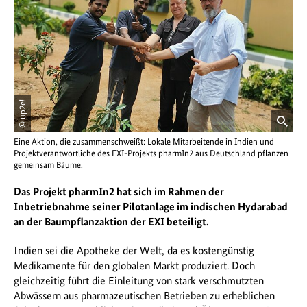
© up2e!
öffnet
Eine Aktion, die zusammenschweißt: Lokale Mitarbeitende in Indien und
Bild
Projektverantwortliche des EXI-Projekts pharmIn2 aus Deutschland pflanzen
in
gemeinsam Bäume.
einer
vergrößerten
Das Projekt pharmIn2 hat sich im Rahmen der
Darstellung
Inbetriebnahme seiner Pilotanlage im indischen Hydarabad
an der Baumpflanzaktion der EXI beteiligt.
Indien sei die Apotheke der Welt, da es kostengünstig
Medikamente für den globalen Markt produziert. Doch
gleichzeitig führt die Einleitung von stark verschmutzten
Abwässern aus pharmazeutischen Betrieben zu erheblichen