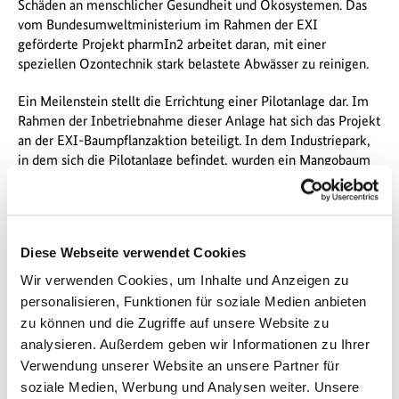
Schäden an menschlicher Gesundheit und Ökosystemen. Das
vom Bundesumweltministerium im Rahmen der EXI
geförderte Projekt pharmIn2 arbeitet daran, mit einer
speziellen Ozontechnik stark belastete Abwässer zu reinigen.
Ein Meilenstein stellt die Errichtung einer Pilotanlage dar. Im
Rahmen der Inbetriebnahme dieser Anlage hat sich das Projekt
an der EXI-Baumpflanzaktion beteiligt. In dem Industriepark,
in dem sich die Pilotanlage befindet, wurden ein Mangobaum
sowie ein Breiapfelbaum als Symbole für die Hoffnung auf eine
weiterhin gute und enge Zusammenarbeit gepflanzt.
Das Projekt pharmIn2 wird von der up2e! GmbH sowie der
Diese Webseite verwendet Cookies
Hochschule für angewandte Wissenschaften Hof durchgeführt.
Ziel ist es, eine innovative Technologie zur Behandlung stark
Wir verwenden Cookies, um Inhalte und Anzeigen zu
belasteter Abwässer aus der pharmazeutischen Industrie in
personalisieren, Funktionen für soziale Medien anbieten
Indien zu pilotieren. Die von der up2e! GmbH entwickelte
zu können und die Zugriffe auf unsere Website zu
a3op®-Technologie nutzt Ozon zur effektiven Reinigung von
analysieren. Außerdem geben wir Informationen zu Ihrer
Abwässern, die toxische Chemikalien und Schwermetalle
Verwendung unserer Website an unsere Partner für
enthalten. Zudem soll die Technologie an lokale Bedingungen
soziale Medien, Werbung und Analysen weiter. Unsere
angepasst und ihre Wirksamkeit demonstriert werden. Dabei