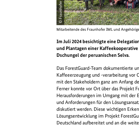
© Fraunhofer IML
öffnet
Mitarbeitende des Fraunhofer IML und Angehörige d
Bild
in
Im Juli 2024 besichtigte eine Delegat
einer
und Plantagen einer Kaffeekooperative 
vergrößerten
Dschungel der peruanischen Selva.
Darstellung
Das ForestGuard-Team dokumentierte und
Kaffeeerzeugung und -verarbeitung vor 
mit den Stakeholdern ganz am Anfang der
Ferner konnte vor Ort über das Projekt F
Herausforderungen im Umgang mit der 
und Anforderungen für den Lösungsansatz
diskutiert werden. Diese wichtigen Erkenn
Lösungsentwicklung im Projekt ForestGu
Deutschland aufbereitet und an die weite