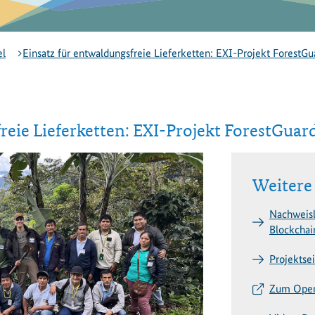
el
Einsatz für entwaldungsfreie Lieferketten: EXI-Projekt ForestGu
reie Lieferketten: EXI-Projekt ForestGuard
Weitere
Nachweisl
Blockchai
Projektse
Zum Open