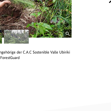
© Fraunhofer IML
öffnet
Bild
in
gehörige der C.A.C Sostenible Valle Ubiriki
Mitarbeitende des Fraun
einer
 ForestGuard
bei der Baumpflanzaktio
vergrößerten
Darstellung