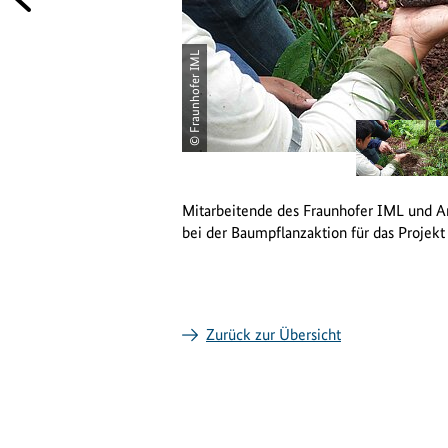
© Fraunhofer IML
öffnet
Bild
in
.C Sostenible Valle Ubiriki
Mitarbeitende des Fraunhofer IML und An
einer
bei der Baumpflanzaktion für das Projekt
vergrößerten
Darstellung
Zurück zur Übersicht