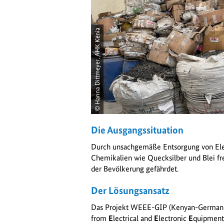
© Hanna Dittmeyer, AHK Kenia
öffnet
Bild
Die Ausgangssituation
in
einer
Durch unsachgemäße Entsorgung von Elek
vergrößerten
Chemikalien wie Quecksilber und Blei f
Darstellung
der Bevölkerung gefährdet.
Der Lösungsansatz
Das Projekt WEEE-GIP (Kenyan-Germa
from
E
lectrical and
E
lectronic
E
quipment)