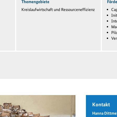
Themengebiete
Förd
Kreislaufwirtschaft und Ressourceneffizienz
Cap
Ini
Int
Mac
Pil
Ver
Kontakt
Hanna Dittme