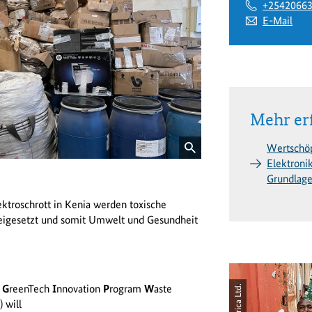
+2542066
E-Mail
Mehr er
Wertschöp
Elektroni
Grundlage
troschrott in Kenia werden toxische
reigesetzt und somit Umwelt und Gesundheit
n
G
reenTech
I
nnovation
P
rogram
W
aste
 will