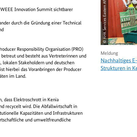
© AHK Services Eastern Africa Ltd.
n WEEE Innovation Summit sichtbarer
ander durch die Gründung einer Technical
nd
roducer Responsibility Organisation (PRO)
Meldung
 betreut und besteht aus Vertreterinnen und
Nachhaltiges E
s, lokalen Stakeholdern und deutschen
Strukturen in K
st hierbei das Voranbringen der Producer
täten im Land.
n, dass Elektroschrott in Kenia
recycelt wird. Die Abfallwirtschaft in
tutionelle Kapazitäten und Infrastrukturen
rtschaftliche und umweltfreundliche