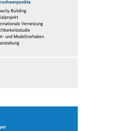
erschwerpunkte
acity Building
tialprojekt
ernationale Vernetzung
hbarkeitsstudie
ot- und Modellvorhaben
anstaltung
yer