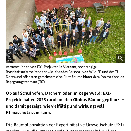
© SUA
öffnet
Vertreter*innen von EXI-Projekten in Vietnam, hochrangige
Bild
Botschaftsmitarbeitende sowie leitendes Personal von Wilo SE und der TU
in
Dortmund pflanzten gemeinsam eine Blutpflaume hinter dem Internationalen
einer
Begegnungszentrum (IBZ).
vergrößerten
Darstellung
Ob auf Schulhöfen, Dächern oder im Regenwald: EXI-
Projekte haben 2025 rund um den Globus Bäume gepflanzt –
und damit gezeigt, wie vielfältig und wirkungsvoll
Klimaschutz sein kann.
Die Baumpflanzaktion der Exportinitiative Umweltschutz (EXI)