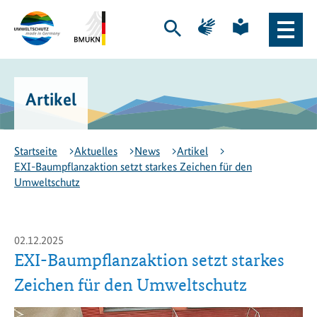
Zum
Zur
Zur
Zur
Hauptinhalt
Hauptnavigation
Seite
Seite
Suche
Haupt
springen
springen
für
für
öffnen
Naviga
Gebärdensprache
leichte
Logo
Bundesministerium
öffne
Sprache
Exportinitiative
für
Umweltschutz
Umwelt,
Artikel
-
Klimaschutz,
zur
Naturschutz
Startseite
und
nukleare
Startseite
Aktuelles
News
Artikel
Sicherheit
EXI-Baumpflanzaktion setzt starkes Zeichen für den
(BMUKN)
Umweltschutz
-
zur
Seite
des
02.12.2025
BMUKN
EXI-Baumpflanzaktion setzt starkes
Zeichen für den Umweltschutz