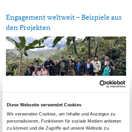
Engagement weltweit – Beispiele aus
den Projekten
© Fraunhofer IML
Diese Webseite verwendet Cookies
öffnet
Baumpflanzaktion des Projekts ForestGuard
Bild
Wir verwenden Cookies, um Inhalte und Anzeigen zu
in
In Peru pflanzte das Projekt ForestGuard gemeinsam mit
personalisieren, Funktionen für soziale Medien anbieten
einer
Kooperativen neue Bäume und tauschte Know-how zu
zu können und die Zugriffe auf unsere Website zu
vergrößerten