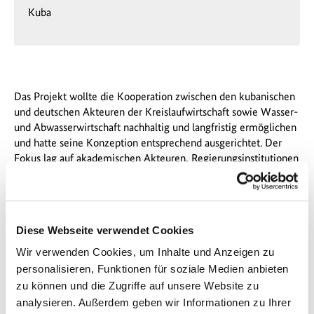
Kuba
Das Projekt wollte die Kooperation zwischen den kubanischen
und deutschen Akteuren der Kreislaufwirtschaft sowie Wasser-
und Abwasserwirtschaft nachhaltig und langfristig ermöglichen
und hatte seine Konzeption entsprechend ausgerichtet. Der
Fokus lag auf akademischen Akteuren, Regierungsinstitutionen
und Unternehmen. Mithilfe eines Onlinemediums in Form
eines Blogs sollte eine differenzierte, aber gleichzeitig
kompakte und übersichtliche Darstellung der wichtigsten
Akteure, Entwicklungen und Herausforderungen ermöglicht
Diese Webseite verwendet Cookies
werden. Gleichzeitig wurde hiermit der Grundstein für
Dreieckskooperationen zwischen deutschen und kubanischen
Wir verwenden Cookies, um Inhalte und Anzeigen zu
Universitäten sowie deutschen Unternehmen gelegt.
personalisieren, Funktionen für soziale Medien anbieten
zu können und die Zugriffe auf unsere Website zu
Der geplante Start-up Wettbewerb im Inkubator „InCuba“
analysieren. Außerdem geben wir Informationen zu Ihrer
(Universität Havanna) sollte das Thema „Nachhaltige Lösungen