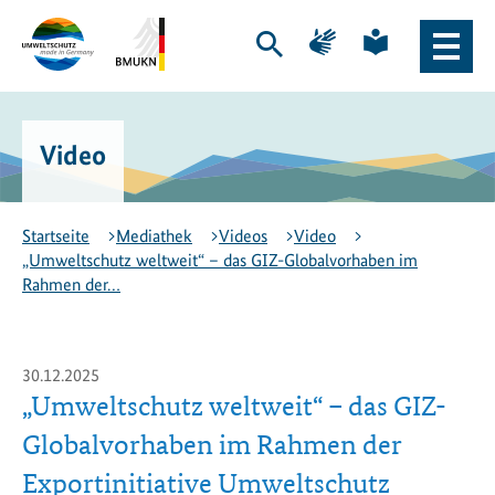
Zum
Zur
Zur
Zur
Hauptinhalt
Hauptnavigation
Seite
Seite
Suche
Haupt
springen
springen
für
für
öffnen
Naviga
Gebärdensprache
leichte
Logo
Bundesministerium
öffne
Sprache
Exportinitiative
für
Umweltschutz
Umwelt,
Video
-
Klimaschutz,
zur
Naturschutz
Startseite
und
nukleare
Startseite
Mediathek
Videos
Video
Sicherheit
„Umweltschutz weltweit“ – das GIZ-Globalvorhaben im
(BMUKN)
Rahmen der…
-
zur
Seite
des
30.12.2025
BMUKN
„Umweltschutz weltweit“ – das GIZ-
Globalvorhaben im Rahmen der
Exportinitiative Umweltschutz