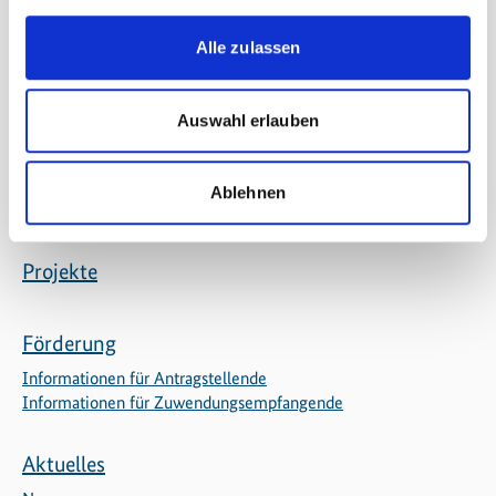
Alle zulassen
Exportinitiative Umweltschutz
Über die Exportinitiative
Handlungsfelder
Auswahl erlauben
Regionale Aktivitäten
Partner
Netzwerk
Ablehnen
Baumpflanzaktion
Projekte
Förderung
Informationen für Antragstellende
Informationen für Zuwendungsempfangende
Aktuelles