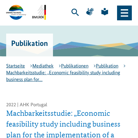
Zum
Zur
Zur
Zur
Hauptinhalt
Hauptnavigation
Seite
Seite
Suche
Haupt
springen
springen
für
für
öffnen
Naviga
Gebärdensprache
leichte
Logo
Bundesministerium
öffne
Sprache
Exportinitiative
für
Umweltschutz
Umwelt,
Publikation
-
Klimaschutz,
zur
Naturschutz
Startseite
und
nukleare
Startseite
Mediathek
Publikationen
Publikation
Sicherheit
Machbarkeitsstudie: „Economic feasibility study including
(BMUKN)
business plan for…
-
zur
Seite
des
2022 | AHK Portugal
BMUKN
Machbarkeitsstudie: „Economic
feasibility study including business
plan for the implementation of a