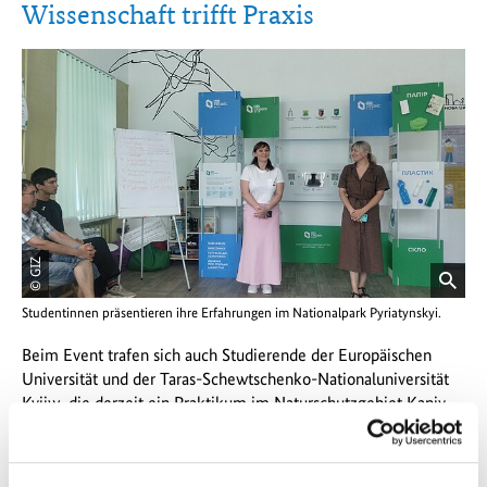
Wissenschaft trifft Praxis
© GIZ
öffnet
Studentinnen präsentieren ihre Erfahrungen im Nationalpark Pyriatynskyi.
Bild
in
Beim Event trafen sich auch Studierende der Europäischen
einer
Universität und der Taras-Schewtschenko-Nationaluniversität
vergrößerten
Kyjiw, die derzeit ein Praktikum im Naturschutzgebiet Kaniv
Darstellung
absolvieren. Dort unterstützen sie den Schutz von Störchen im
Nationalpark Pyrjatyn. Auf der Veranstaltung zeigten sie einen
Kurzfilm sowie eine interaktive Präsentation über die