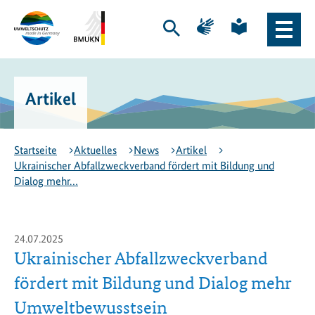
Zum
Zur
Zur
Zur
Hauptinhalt
Hauptnavigation
Seite
Seite
Suche
Haupt
springen
springen
für
für
öffnen
Naviga
Gebärdensprache
leichte
Logo
Bundesministerium
öffne
Sprache
Exportinitiative
für
Umweltschutz
Umwelt,
Artikel
-
Klimaschutz,
zur
Naturschutz
Startseite
und
nukleare
Startseite
Aktuelles
News
Artikel
Sicherheit
Ukrainischer Abfallzweckverband fördert mit Bildung und
(BMUKN)
Dialog mehr…
-
zur
Seite
des
24.07.2025
BMUKN
Ukrainischer Abfallzweckverband
fördert mit Bildung und Dialog mehr
Umweltbewusstsein