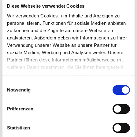
Auswirkungen von Abfall auf Tiere und berichteten dabei aus
Diese Webseite verwendet Cookies
der Praxis. Ein Vertreter von Ecoservice-2022 stellte den
Wir verwenden Cookies, um Inhalte und Anzeigen zu
Teilnehmenden die bisher erreichten Erfolge des
personalisieren, Funktionen für soziale Medien anbieten
Unternehmens vor und betonte die Bedeutung einer
Getrenntsammlung, des Recyclings und der Bürgerbeteiligung.
zu können und die Zugriffe auf unsere Website zu
analysieren. Außerdem geben wir Informationen zu Ihrer
Verwendung unserer Website an unsere Partner für
soziale Medien, Werbung und Analysen weiter. Unsere
Sensibilisierung der Öffentlichkeit
Partner führen diese Informationen möglicherweise mit
durch anschauliche Hilfsmittel
weiteren Daten zusammen, die Sie ihnen bereitgestellt
haben oder die sie im Rahmen Ihrer Nutzung der Dienste
gesammelt haben.
Einwilligungsauswahl
Notwendig
Präferenzen
Statistiken