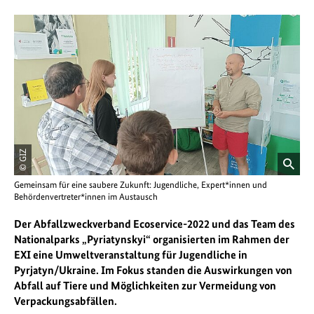
© GIZ
öffnet
Gemeinsam für eine saubere Zukunft: Jugendliche, Expert*innen und
Bild
Behördenvertreter*innen im Austausch
in
einer
Der Abfallzweckverband Ecoservice-2022 und das Team des
vergrößerten
Nationalparks „Pyriatynskyi“ organisierten im Rahmen der
Darstellung
EXI eine Umweltveranstaltung für Jugendliche in
Pyrjatyn/Ukraine. Im Fokus standen die Auswirkungen von
Abfall auf Tiere und Möglichkeiten zur Vermeidung von
Verpackungsabfällen.