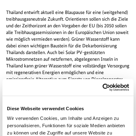
Thailand entwirft aktuell eine Blaupause für eine (weitgehend)
treibhausgasneutrale Zukunft. Orientieren sollen sich die Ziele
und der Zeithorizont an den Vorgaben der EU (bis 2050 sollen
alle Treibhausgasemissionen in der Europäischen Union soweit
wie möglich vermieden werden). Grüner Wasserstoff kann
dabei einen wichtigen Baustein für die Dekarbonisierung
Thailands darstellen. Auch bei Solar PV-gestützten
Mikrostromnetzen auf netzfernen, abgelegenen Inseln in
Thailand kann grüner Wasserstoff eine vollständige Versorgung
mit regenerativen Energien ermöglichen und eine
emissionsfreie Alternative zum Einsatz von Dieselgenerator
bieten. Thailand ist die Heimat von rund 1.000 Inseln, mehr als
200 davon sind bewohnt. Es gibt aktuell keine
Förderprogramme, um Dieselgeneratoren durch EE zu
ersetzen. Das Thema "Microgrid" ist jedoch eine Lösung, die
Diese Webseite verwendet Cookies
auf abgelegenen Inseln bereits eingeführt wird. Ein erstes
Wir verwenden Cookies, um Inhalte und Anzeigen zu
Leuchtturmprojekt entstand auf der Insel Koh Jik (Provinz
Chantaburi). Die Marktstudie identifizierte das Potential für
personalisieren, Funktionen für soziale Medien anbieten
mögliche Anwendungen von Technologien im Bereich des
zu können und die Zugriffe auf unsere Website zu